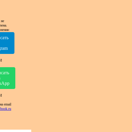
 не
лена.
нения:
сать
в
gram
И
сать
в
sApp
И
на email
book.ru