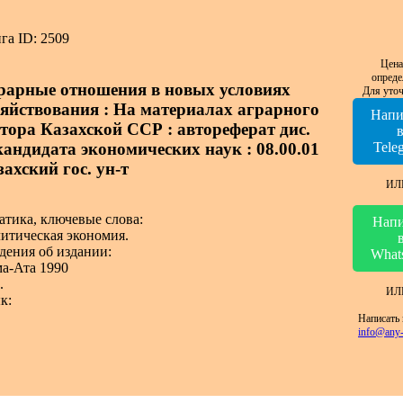
га ID: 2509
Цена
опреде
рарные отношения в новых условиях
Для уточ
зяйствования : На материалах аграрного
Напи
ктора Казахской ССР : автореферат дис.
 кандидата экономических наук : 08.00.01
Tele
ахский гос. ун-т
ИЛ
атика, ключевые слова:
Напи
итическая экономия.
дения об издании:
What
а-Ата 1990
.
ИЛ
к:
Написать 
info@any-