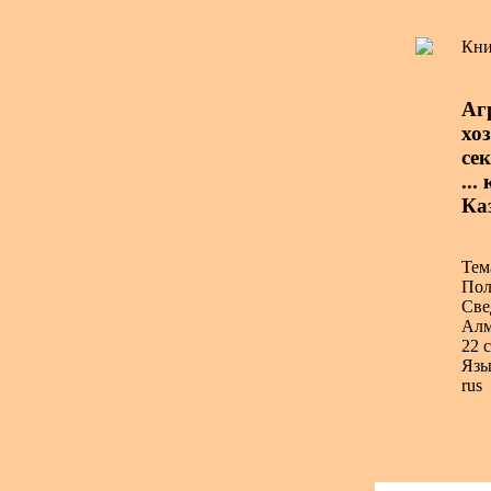
Кни
Аг
хо
се
...
Каз
Тем
Пол
Све
Алм
22 с
Язы
rus