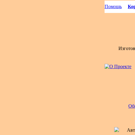
Помощь
Кор
Изгото
Об
Авт