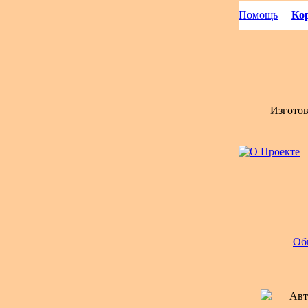
Помощь
Кор
Изгото
Об
Авт