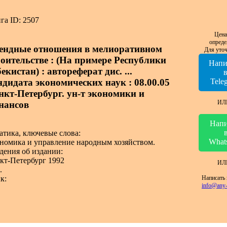
га ID: 2507
Цена
опреде
ендные отношения в мелиоративном
Для уточ
роительстве : (На примере Республики
Напи
екистан) : автореферат дис. ...
ндидата экономических наук : 08.00.05
Tele
нкт-Петербург. ун-т экономики и
ИЛ
нансов
Напи
атика, ключевые слова:
What
номика и управление народным хозяйством.
дения об издании:
кт-Петербург 1992
ИЛ
.
Написать 
к:
info@any-