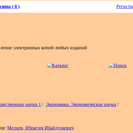
зина ( 0 )
Регистр
вление электронных копий любых изданий
щественные науки 1
/
Экономика. Экономические науки
/
ор:
Мелиев, Ибрагим Ибайдулаевич