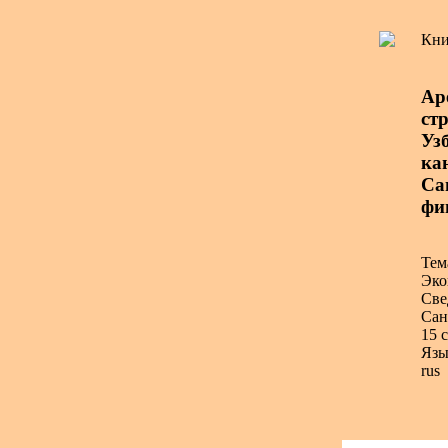
Кни
Ар
ст
Узб
ка
Са
фи
Тем
Эко
Све
Сан
15 с
Язы
rus