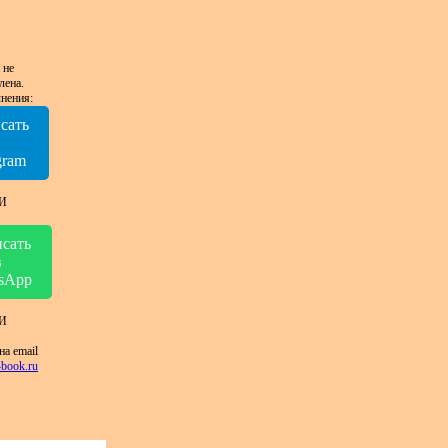
 не
лена.
нения:
сать
в
gram
И
сать
в
sApp
И
на email
book.ru