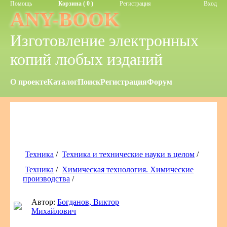
Помощь
Корзина ( 0 )
Регистрация
Вход
ANY-BOOK
Изготовление электронных
копий любых изданий
О проекте
Каталог
Поиск
Регистрация
Форум
Техника
/
Техника и технические науки в целом
/
Техника
/
Химическая технология. Химические
производства
/
Автор:
Богданов, Виктор
Михайлович