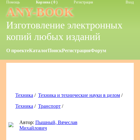
Помощь
Корзина ( 0 )
Регистрация
Вход
ANY-BOOK
Изготовление электронных
копий любых изданий
О проекте
Каталог
Поиск
Регистрация
Форум
Техника
/
Техника и технические науки в целом
/
Техника
/
Транспорт
/
Автор:
Пышный, Вячеслав
Михайлович