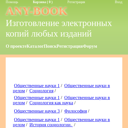
Помощь
Корзина ( 0 )
Регистрация
Вход
ANY-BOOK
Изготовление электронных
копий любых изданий
О проекте
Каталог
Поиск
Регистрация
Форум
Общественные науки 1
/
Общественные науки в
целом
/
Cоциология
/
Общественные науки 1
/
Общественные науки в
целом
/
Социология как наука
/
Общественные науки 3
/
Философия
/
Общественные науки 1
/
Общественные науки в
целом
/
История социологии.
/