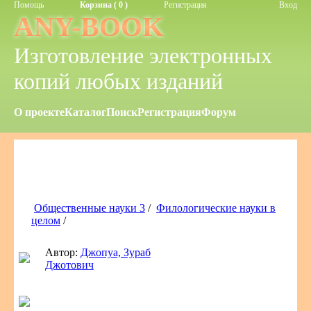
Помощь
Корзина ( 0 )
Регистрация
Вход
ANY-BOOK
Изготовление электронных
копий любых изданий
О проекте
Каталог
Поиск
Регистрация
Форум
Общественные науки 3
/
Филологические науки в
целом
/
Автор:
Джопуа, Зураб
Джотович