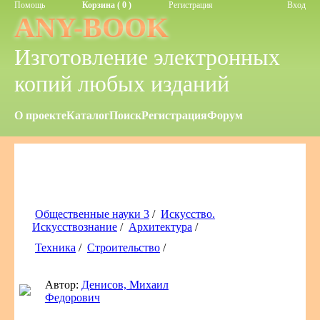
Помощь
Корзина ( 0 )
Регистрация
Вход
ANY-BOOK
Изготовление электронных
копий любых изданий
О проекте
Каталог
Поиск
Регистрация
Форум
Общественные науки 3
/
Искусство.
Искусствознание
/
Архитектура
/
Техника
/
Строительство
/
Автор:
Денисов, Михаил
Федорович