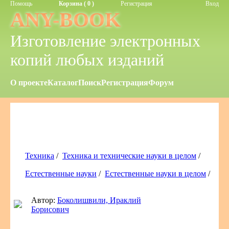
Помощь
Корзина ( 0 )
Регистрация
Вход
ANY-BOOK
Изготовление электронных
копий любых изданий
О проекте
Каталог
Поиск
Регистрация
Форум
Техника
/
Техника и технические науки в целом
/
Естественные науки
/
Естественные науки в целом
/
Автор:
Боколишвили, Ираклий
Борисович