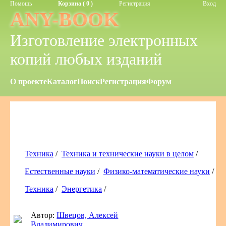
Помощь
Корзина ( 0 )
Регистрация
Вход
ANY-BOOK
Изготовление электронных
копий любых изданий
О проекте
Каталог
Поиск
Регистрация
Форум
Техника
/
Техника и технические науки в целом
/
Естественные науки
/
Физико-математические науки
/
Техника
/
Энергетика
/
Автор:
Швецов, Алексей
Владимирович