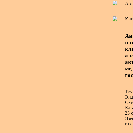
Авт
Кни
Ан
пр
кл
ал
авт
ме
гос
Тем
Энд
Све
Каз
23 с
Язы
rus