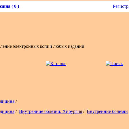
зина ( 0 )
Регистр
вление электронных копий любых изданий
дицина
/
дицина
/
Внутренние болезни. Хирургия
/
Внутренние болезни