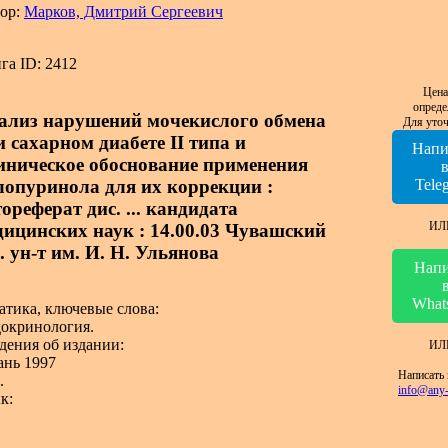
ор:
Марков, Дмитрий Сергеевич
га ID: 2412
Цена
опреде
ализ нарушений мочекислого обмена
Для уточ
и сахарном диабете II типа и
Напи
иническое обоснование применения
лопуринола для их коррекции :
Tele
ореферат дис. ... кандидата
ИЛ
дицинских наук : 14.00.03 Чувашский
. ун-т им. И. Н. Ульянова
Напи
What
атика, ключевые слова:
окринология.
дения об издании:
ИЛ
ань 1997
Написать 
.
info@any-
к: