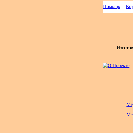
Помощь
Кор
Изгото
Ме
Ме