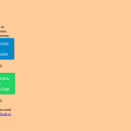
 не
лена.
нения:
сать
в
gram
И
сать
в
sApp
И
на email
book.ru