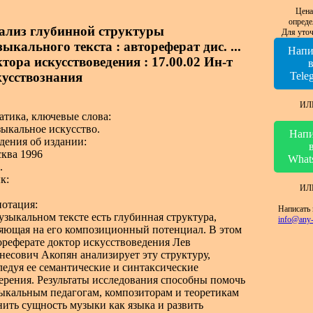
Цена
опреде
ализ глубинной структуры
Для уточ
ыкального текста : автореферат дис. ...
Напи
тора искусствоведения : 17.00.02 Ин-т
кусствознания
Tele
ИЛ
атика, ключевые слова:
ыкальное искусство.
Напи
дения об издании:
ква 1996
What
.
к:
ИЛ
отация:
Написать 
узыкальном тексте есть глубинная структура,
info@any-
яющая на его композиционный потенциал. В этом
ореферате доктор искусствоведения Лев
несович Акопян анализирует эту структуру,
ледуя ее семантические и синтаксические
ерения. Результаты исследования способны помочь
ыкальным педагогам, композиторам и теоретикам
нить сущность музыки как языка и развить