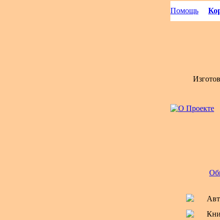
Помощь
Кор
Изгото
Об
Авт
Кни