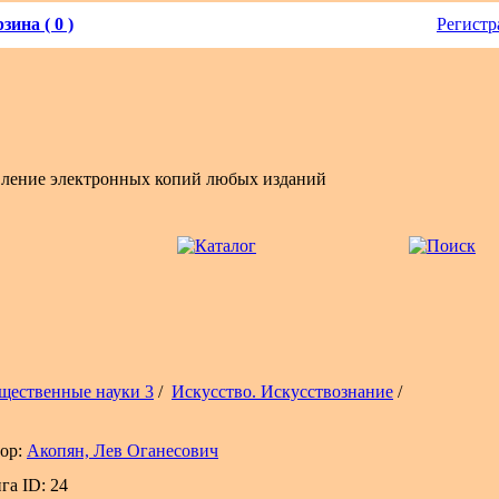
зина ( 0 )
Регистр
вление электронных копий любых изданий
щественные науки 3
/
Искусство. Искусствознание
/
ор:
Акопян, Лев Оганесович
га ID: 24