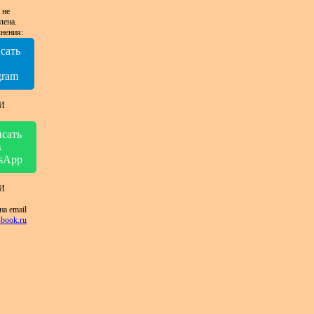
 не
лена.
нения:
сать
в
gram
И
сать
в
sApp
И
на email
book.ru