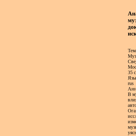
Ан
муз
док
ис
Тем
Муз
Све
Мос
35 с
Язы
rus
Анн
В м
вли
авт
Ога
исс
изм
муз
уяс