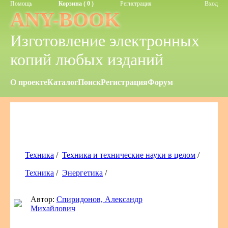
Помощь
Корзина ( 0 )
Регистрация
Вход
ANY-BOOK
Изготовление электронных
копий любых изданий
О проекте
Каталог
Поиск
Регистрация
Форум
Техника
/
Техника и технические науки в целом
/
Техника
/
Энергетика
/
Автор:
Спиридонов, Александр
Михайлович