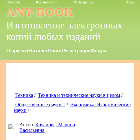
Помощь
Корзина ( 0 )
Регистрация
Вход
ANY-BOOK
Изготовление электронных
копий любых изданий
О проекте
Каталог
Поиск
Регистрация
Форум
Техника
/
Техника и технические науки в целом
/
Общественные науки 1
/
Экономика. Экономические
науки
/
Автор:
Кочанова, Марина
Васильевна