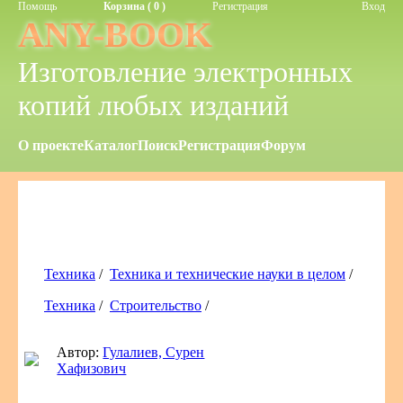
Помощь
Корзина ( 0 )
Регистрация
Вход
ANY-BOOK
Изготовление электронных
копий любых изданий
О проекте
Каталог
Поиск
Регистрация
Форум
Техника
/
Техника и технические науки в целом
/
Техника
/
Строительство
/
Автор:
Гулалиев, Сурен
Хафизович