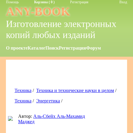
Помощь
Корзина ( 0 )
Регистрация
Вход
ANY-BOOK
Изготовление электронных
копий любых изданий
О проекте
Каталог
Поиск
Регистрация
Форум
Техника
/
Техника и технические науки в целом
/
Техника
/
Энергетика
/
Автор:
Аль-Сбейх Аль-Махамид
Маджед