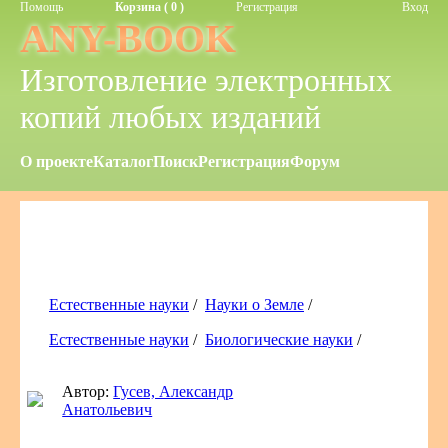
Помощь
Корзина ( 0 )
Регистрация
Вход
ANY-BOOK
Изготовление электронных
копий любых изданий
О проекте
Каталог
Поиск
Регистрация
Форум
Естественные науки
/
Науки о Земле
/
Естественные науки
/
Биологические науки
/
Автор:
Гусев, Александр
Анатольевич