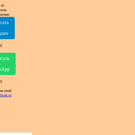
 не
лена.
нения:
сать
в
gram
И
сать
в
sApp
И
на email
book.ru