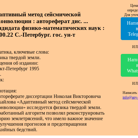
Цена
опреде
аптивный метод сейсмической
Для уточ
онволюции : автореферат дис. ...
Напи
ндидата физико-математических наук :
00.22 С.-Петербург. гос. ун-т
Tele
ИЛ
атика, ключевые слова:
ика твердой земли.
Напи
дения об издании:
кт-Петербург 1995
What
.
к:
ИЛ
отация:
Написать 
втореферате диссертации Николая Викторовича
info@any-
айлова «Адаптивный метод сейсмической
онволюции» исследуется физика твердой земли.
работанный алгоритм позволял реконструировать
орию землетрясений, что имело важное значение
 улучшения прогнозов и предотвращения
хийных бедствий.