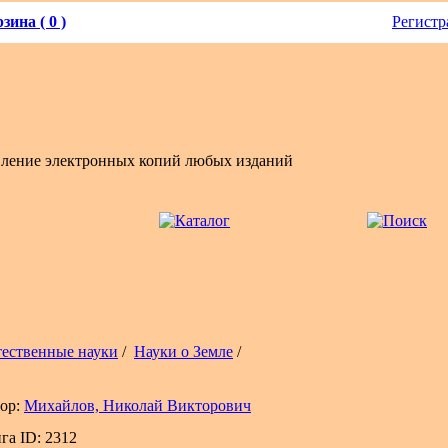
зина ( 0 )
Регистр
вление электронных копий любых изданий
тественные науки
/
Науки о Земле
/
ор:
Михайлов, Николай Викторович
га ID: 2312