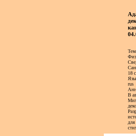
Ад
дек
ка
04.
Тем
Физ
Све
Сан
18 с
Язы
rus
Анн
В а
Мих
дек
Раз
ист
для
сти