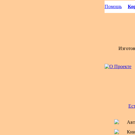
Помощь
Кор
Изгото
Ес
Авт
Кни