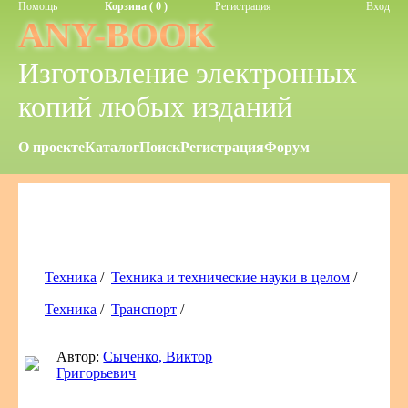
Помощь
Корзина ( 0 )
Регистрация
Вход
ANY-BOOK
Изготовление электронных
копий любых изданий
О проекте
Каталог
Поиск
Регистрация
Форум
Техника
/
Техника и технические науки в целом
/
Техника
/
Транспорт
/
Автор:
Сыченко, Виктор
Григорьевич