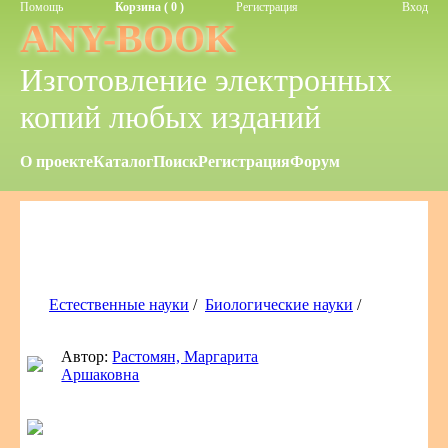
Помощь
Корзина ( 0 )
Регистрация
Вход
ANY-BOOK
Изготовление электронных
копий любых изданий
О проекте
Каталог
Поиск
Регистрация
Форум
Естественные науки
/
Биологические науки
/
Автор:
Растомян, Маргарита
Аршаковна