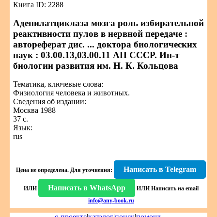
Книга ID: 2288
Аденилатциклаза мозга роль избирательной
реактивности пулов в нервной передаче :
автореферат дис. ... доктора биологических
наук : 03.00.13,03.00.11 АН СССР. Ин-т
биологии развития им. Н. К. Кольцова
Тематика, ключевые слова:
Физиология человека и животных.
Сведения об издании:
Москва 1988
37 с.
Язык:
rus
Написать в Telegram
Цена не определена.
Для уточнения:
Написать в WhatsApp
ИЛИ
ИЛИ
Написать на email
info@any-book.ru
о проекте
|
каталог
|
поиск
|
помощь