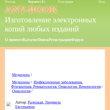
Помощь
Корзина ( 0 )
Регистрация
Вход
ANY-BOOK
Изготовление электронных
копий любых изданий
О проекте
Каталог
Поиск
Регистрация
Форум
Медицина
/
Медицина
/
Инфекционные заболевания.
Фтизиатрия. Ревматология. Онкология. Венерология
/
Онкология
/
Автор:
Радецкая, Людмила
Евгеньевна