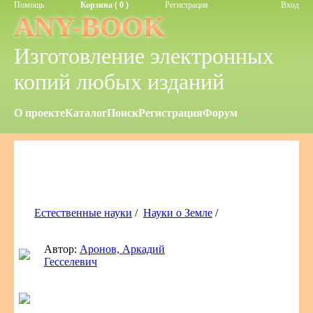
Помощь
Корзина ( 0 )
Регистрация
Вход
ANY-BOOK
Изготовление электронных
копий любых изданий
О проекте
Каталог
Поиск
Регистрация
Форум
Естественные науки
/
Науки о Земле
/
Автор:
Аронов, Аркадий
Гесселевич