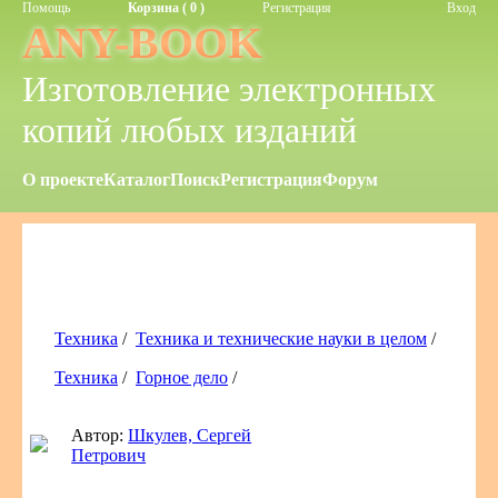
Помощь
Корзина ( 0 )
Регистрация
Вход
ANY-BOOK
Изготовление электронных
копий любых изданий
О проекте
Каталог
Поиск
Регистрация
Форум
Техника
/
Техника и технические науки в целом
/
Техника
/
Горное дело
/
Автор:
Шкулев, Сергей
Петрович