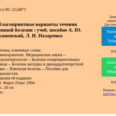
га ID: 2224871
Цена
опреде
благоприятные варианты течения
Для уточ
енной болезни : учеб. пособие А. Ю.
Напи
рановский, Л. И. Назаренко
Tele
атика, ключевые слова:
ИЛ
авоохранение. Медицинские науки --
троэнтерология -- Болезни пищеварительных
Напи
анов -- Болезни желудка и двенадцатиперстной
ки -- Язвенная болезнь -- Пособие для
What
циалистов.
дения об издании:
ИЛ
. Фарос Плюс 2004
с. 20 см
Написать 
к:
info@any-