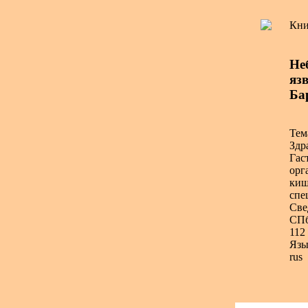
Кни
Не
язв
Ба
Тем
Здр
Гас
орг
киш
спе
Све
СПб
112 
Язы
rus