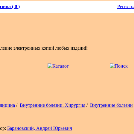
зина ( 0 )
Регистр
вление электронных копий любых изданий
дицина
/
Внутренние болезни. Хирургия
/
Внутренние болезни
ор:
Барановский, Андрей Юрьевич