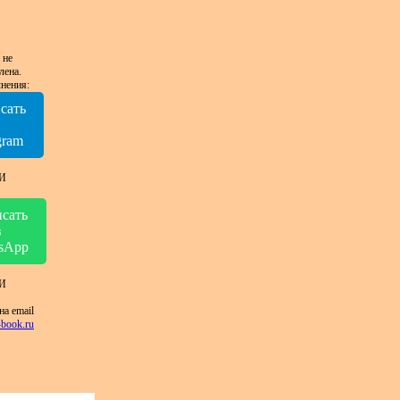
 не
лена.
нения:
сать
в
gram
И
сать
в
sApp
И
на email
book.ru