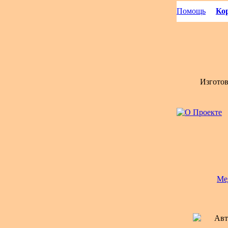
Помощь
Кор
Изгото
Ме
Авт