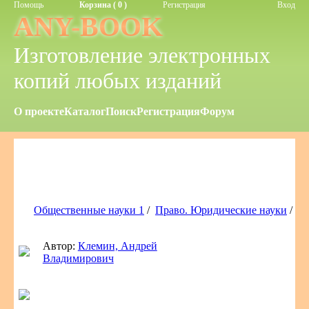
Помощь
Корзина ( 0 )
Регистрация
Вход
ANY-BOOK
Изготовление электронных
копий любых изданий
О проекте
Каталог
Поиск
Регистрация
Форум
Общественные науки 1
/
Право. Юридические науки
/
Автор:
Клемин, Андрей
Владимирович