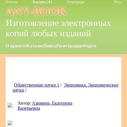
Помощь
Корзина ( 0 )
Регистрация
Вход
ANY-BOOK
Изготовление электронных
копий любых изданий
О проекте
Каталог
Поиск
Регистрация
Форум
Общественные науки 1
/
Экономика. Экономические
науки
/
Автор:
Азимина, Екатерина
Валерьевна