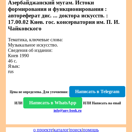
Азербайджанский мугам. Истоки
формирования и функционирования :
автореферат дис. ... доктора искусств. :
17.00.02 Киев. гос. консерватория им. П. И.
Чайковского
Тематика, ключевые слова:
Музыкальное искусство.
Сведения об издании:
Киев 1990
46 с.
Язык:
rus
Написать в Telegram
Цена не определена.
Для уточнения:
Написать в WhatsApp
ИЛИ
ИЛИ
Написать на email
info@any-book.ru
о проекте
|
каталог
|
поиск
|
помощь