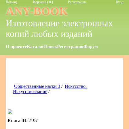
Помощь
Корзина ( 0 )
Регистрация
Вход
ANY-BOOK
Изготовление электронных
копий любых изданий
О проекте
Каталог
Поиск
Регистрация
Форум
Общественные науки 3
/
Искусство.
Искусствознание
/
Книга ID: 2197