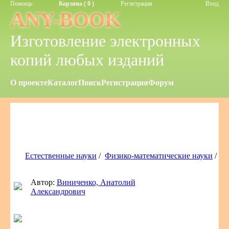
Помощь
Корзина ( 0 )
Регистрация
Вход
ANY-BOOK
Изготовление электронных
копий любых изданий
О проекте
Каталог
Поиск
Регистрация
Форум
Естественные науки
/
Физико-математические науки
/
Автор:
Виниченко, Анатолий
Александрович