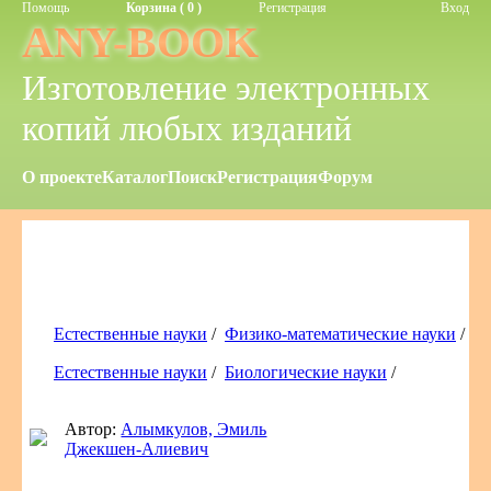
Помощь
Корзина ( 0 )
Регистрация
Вход
ANY-BOOK
Изготовление электронных
копий любых изданий
О проекте
Каталог
Поиск
Регистрация
Форум
Естественные науки
/
Физико-математические науки
/
Естественные науки
/
Биологические науки
/
Автор:
Алымкулов, Эмиль
Джекшен-Алиевич