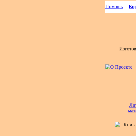
Помощь
Кор
Изгото
Ли
мат
Книга