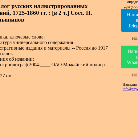
опреде
лог русских иллюстрированных
Для уточ
ий, 1725-1860 гг. : [в 2 т.] Сост. Н.
Напи
льянинов
Tele
ика, ключевые слова:
ИЛ
атура универсального содержания --
тративные издания и материалы -- Россия до 1917
Напи
Каталог.
ния об издании:
What
нтрполиграф 2004-____ ОАО Можайский полигр.
ИЛ
 27 см
Написать 
info@any-