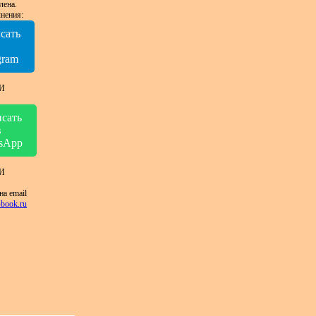
лена.
нения:
сать
в
gram
И
сать
в
sApp
И
на email
book.ru