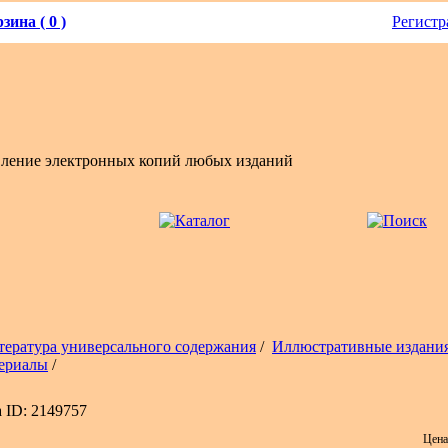
зина ( 0 )
Регистр
вление электронных копий любых изданий
тература универсального содержания
/
Иллюстративные издания
ериалы
/
 ID: 2149757
Цена