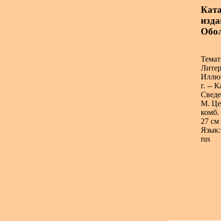
Ката
издан
Обо
Темат
Литер
Иллюс
г. -- 
Сведе
М. Це
комб.
27 см
Язык:
rus