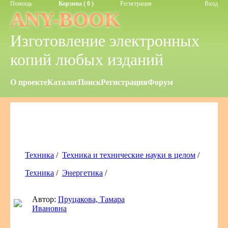
Помощь
Корзина ( 0 )
Регистрация
Вход
ANY-BOOK
Изготовление электронных
копий любых изданий
О проекте
Каталог
Поиск
Регистрация
Форум
Техника
/
Техника и технические науки в целом
/
Техника
/
Энергетика
/
Автор:
Пруцакова, Тамара
Ивановна