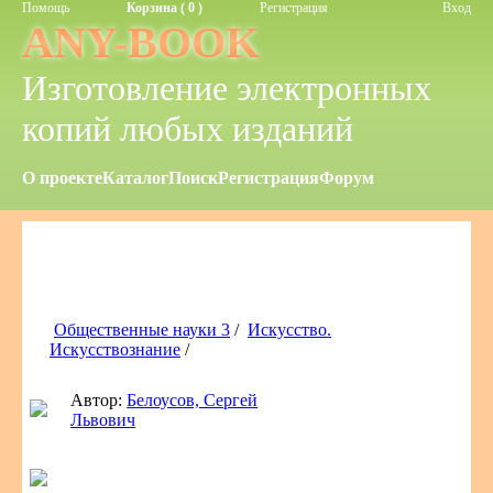
Помощь
Корзина ( 0 )
Регистрация
Вход
ANY-BOOK
Изготовление электронных
копий любых изданий
О проекте
Каталог
Поиск
Регистрация
Форум
Общественные науки 3
/
Искусство.
Искусствознание
/
Автор:
Белоусов, Сергей
Львович