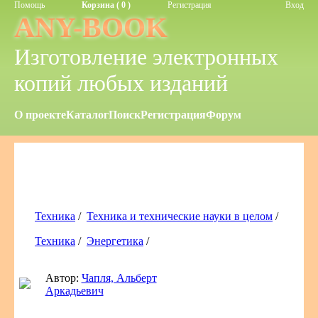
Помощь
Корзина ( 0 )
Регистрация
Вход
ANY-BOOK
Изготовление электронных
копий любых изданий
О проекте
Каталог
Поиск
Регистрация
Форум
Техника
/
Техника и технические науки в целом
/
Техника
/
Энергетика
/
Автор:
Чапля, Альберт
Аркадьевич