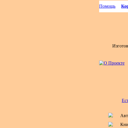
Помощь
Кор
Изгото
Ес
Авт
Кни