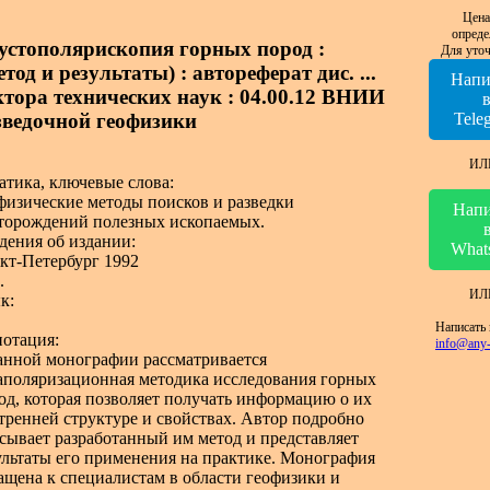
Цена
опреде
устополярископия горных пород :
Для уточ
тод и результаты) : автореферат дис. ...
Напи
ктора технических наук : 04.00.12 ВНИИ
зведочной геофизики
Tele
ИЛ
атика, ключевые слова:
физические методы поисков и разведки
Напи
торождений полезных ископаемых.
дения об издании:
What
кт-Петербург 1992
.
ИЛ
к:
Написать 
отация:
info@any-
анной монографии рассматривается
аполяризационная методика исследования горных
од, которая позволяет получать информацию о их
тренней структуре и свойствах. Автор подробно
сывает разработанный им метод и представляет
ультаты его применения на практике. Монография
ащена к специалистам в области геофизики и