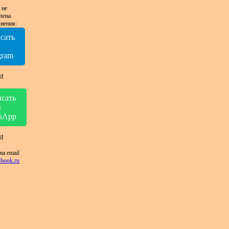
 не
лена.
нения:
сать
в
gram
И
сать
в
sApp
И
на email
book.ru