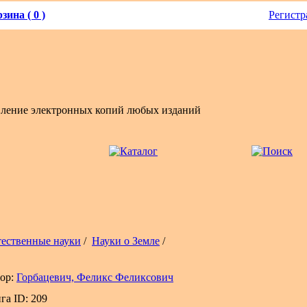
зина ( 0 )
Регистр
вление электронных копий любых изданий
тественные науки
/
Науки о Земле
/
ор:
Горбацевич, Феликс Феликсович
га ID: 209