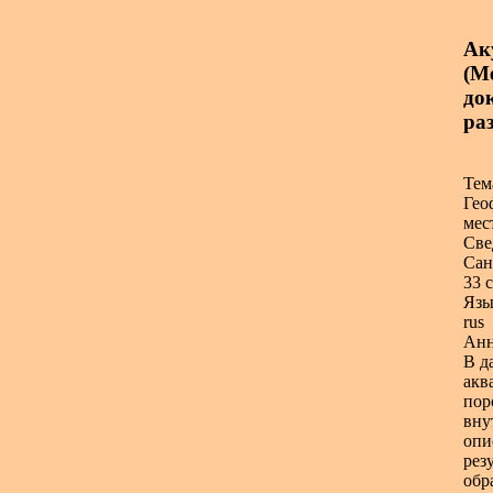
Ак
(Ме
до
ра
Тем
Гео
мес
Све
Сан
33 с
Язы
rus
Анн
В д
акв
пор
вну
опи
рез
обр