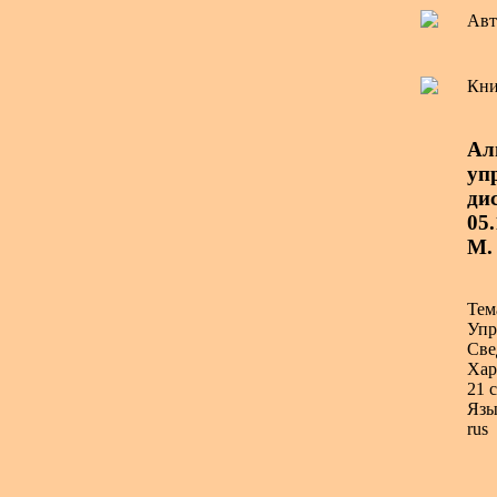
Авт
Кни
Ал
уп
дис
05
М.
Тем
Упр
Све
Хар
21 с
Язы
rus