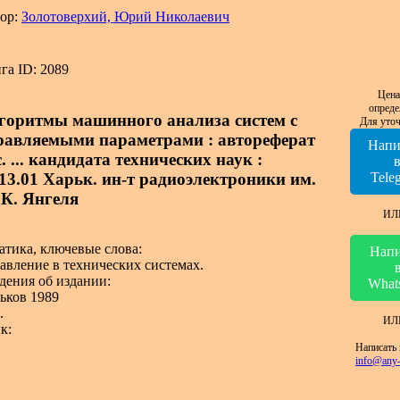
ор:
Золотоверхий, Юрий Николаевич
га ID: 2089
Цена
опреде
горитмы машинного анализа систем с
Для уточ
равляемыми параметрами : автореферат
Напи
. ... кандидата технических наук :
.13.01 Харьк. ин-т радиоэлектроники им.
Tele
 К. Янгеля
ИЛ
атика, ключевые слова:
Напи
авление в технических системах.
дения об издании:
What
ьков 1989
.
ИЛ
к:
Написать 
info@any-