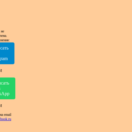
 не
лена.
нения:
сать
в
gram
И
сать
в
sApp
И
на email
book.ru