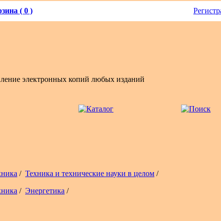
зина ( 0 )
Регистр
вление электронных копий любых изданий
хника
/
Техника и технические науки в целом
/
хника
/
Энергетика
/