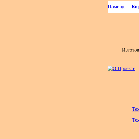
Помощь
Кор
Изгото
Те
Те