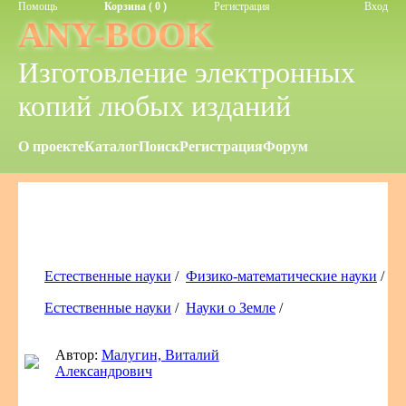
Помощь
Корзина ( 0 )
Регистрация
Вход
ANY-BOOK
Изготовление электронных
копий любых изданий
О проекте
Каталог
Поиск
Регистрация
Форум
Естественные науки
/
Физико-математические науки
/
Естественные науки
/
Науки о Земле
/
Автор:
Малугин, Виталий
Александрович