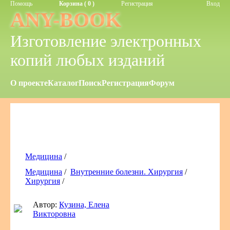
Помощь
Корзина ( 0 )
Регистрация
Вход
ANY-BOOK
Изготовление электронных
копий любых изданий
О проекте
Каталог
Поиск
Регистрация
Форум
Медицина
/
Медицина
/
Внутренние болезни. Хирургия
/
Хирургия
/
Автор:
Кузина, Елена
Викторовна