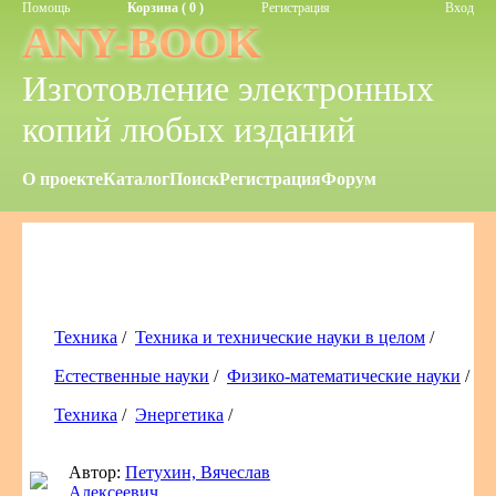
Помощь
Корзина ( 0 )
Регистрация
Вход
ANY-BOOK
Изготовление электронных
копий любых изданий
О проекте
Каталог
Поиск
Регистрация
Форум
Техника
/
Техника и технические науки в целом
/
Естественные науки
/
Физико-математические науки
/
Техника
/
Энергетика
/
Автор:
Петухин, Вячеслав
Алексеевич