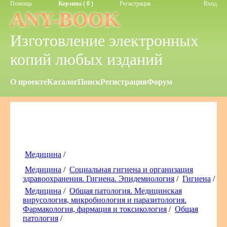
Помощь
Корзина ( 0 )
Регистрация
Вход
ANY-BOOK
Изготовление электронных
копий любых изданий
О проекте
Каталог
Поиск
Регистрация
Форум
Медицина
/
Медицина
/
Социальная гигиена и организация
здравоохранения. Гигиена. Эпидемиология
/
Гигиена
/
Медицина
/
Общая патология. Медицинская
вирусология, микробиология и паразитология.
Фармакология, фармация и токсикология
/
Общая
патология
/