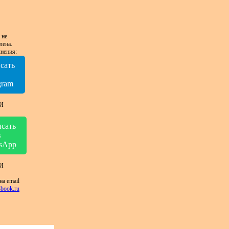
 не
лена.
нения:
сать
в
gram
И
сать
в
sApp
И
на email
book.ru