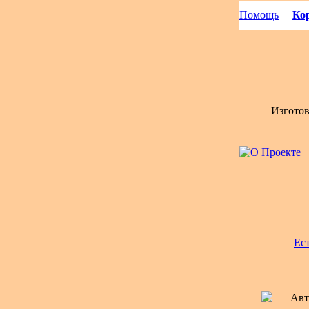
Помощь
Кор
Изгото
Ес
Авт