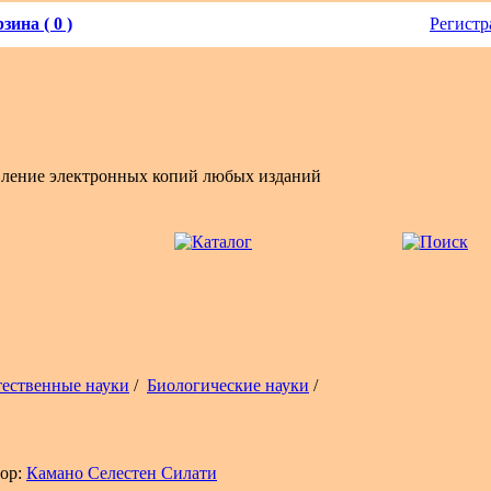
зина ( 0 )
Регистр
вление электронных копий любых изданий
тественные науки
/
Биологические науки
/
ор:
Камано Селестен Силати