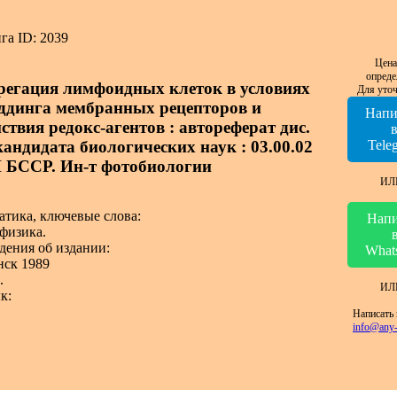
га ID: 2039
Цена
опреде
регация лимфоидных клеток в условиях
Для уточ
ддинга мембранных рецепторов и
Напи
ствия редокс-агентов : автореферат дис.
 кандидата биологических наук : 03.00.02
Tele
 БССР. Ин-т фотобиологии
ИЛ
атика, ключевые слова:
Напи
физика.
дения об издании:
What
ск 1989
.
ИЛ
к:
Написать 
info@any-