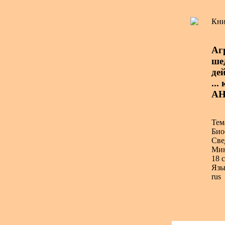
Кни
Аг
ше
дей
...
АН
Тем
Био
Све
Мин
18 с
Язы
rus