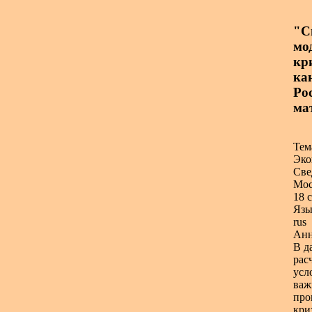
"С
мо
кри
ка
Ро
ма
Тем
Эко
Све
Мос
18 с
Язы
rus
Анн
В д
рас
усл
важ
про
кри