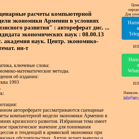
Цена
опреде
ценарные расчеты компьютерной
Для уточ
дели экономики Армении в условиях
Напи
зисного развития" : автореферат дис. ...
ндидата экономических наук : 08.00.13
Tele
с. академия наук. Центр. экономико-
ИЛ
темат. ин-т
Напи
атика, ключевые слова:
What
номико-математические методы.
дения об издании:
ква 1993
ИЛ
.
Написать 
к:
info@any-
отация:
анном автореферате рассматриваются сценарные
четы компьютерной модели экономики Армении в
овиях кризисного развития. Избранная тема имеет
ное практическое значение для понимания
цессов и тенденций в армянской экономике при
зисных обстоятельствах. Автор делает выводы о