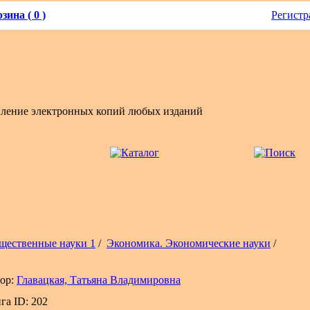
зина ( 0 )
Регистр
вление электронных копий любых изданий
щественные науки 1
/
Экономика. Экономические науки
/
ор:
Главацкая, Татьяна Владимировна
га ID: 202