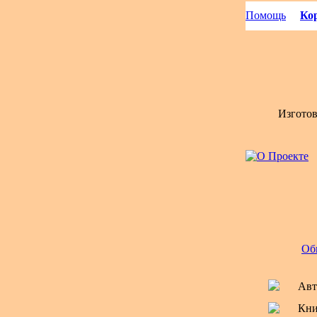
Помощь
Кор
Изгото
Об
Авт
Кни