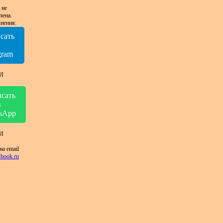
 не
лена.
нения:
сать
в
gram
И
сать
в
sApp
И
на email
book.ru