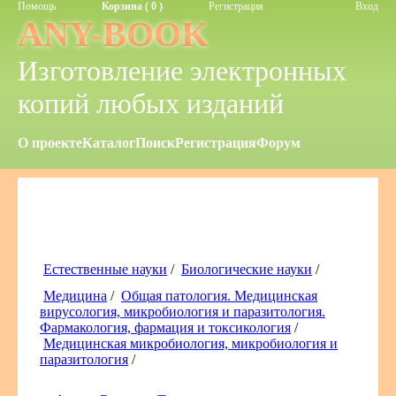
Помощь
Корзина ( 0 )
Регистрация
Вход
ANY-BOOK
Изготовление электронных
копий любых изданий
О проекте
Каталог
Поиск
Регистрация
Форум
Естественные науки
/
Биологические науки
/
Медицина
/
Общая патология. Медицинская
вирусология, микробиология и паразитология.
Фармакология, фармация и токсикология
/
Медицинская микробиология, микробиология и
паразитология
/