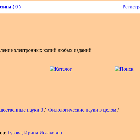
зина ( 0 )
Регистр
вление электронных копий любых изданий
щественные науки 3
/
Филологические науки в целом
/
ор:
Гузова, Ирина Исааковна