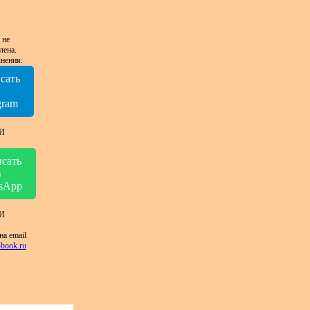
 не
лена.
нения:
сать
в
gram
И
сать
в
sApp
И
на email
book.ru