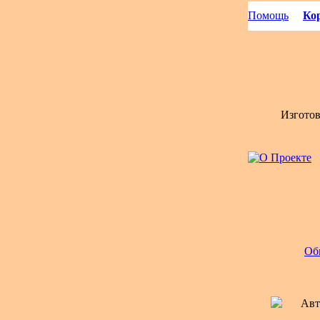
Помощь
Кор
Изгото
Об
Авт