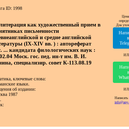
га ID: 1998
Цена
опреде
литерация как художественный прием в
Для уточ
мятниках письменности
Напи
евнеанглийской и средне английской
тературы (IX-XIV вв. ) : автореферат
Tele
. ... кандидата филологических наук :
ИЛ
02.04 Моск. гос. пед. ин-т им. В. И.
нина, специализир. совет К-113.08.19
Напи
What
атика, ключевые слова:
манские языки.
дения об издании:
ИЛ
ква 1987
Написать 
.
info@any-
к: