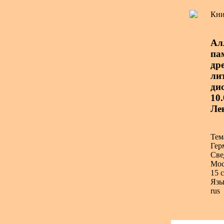
Кни
Ал
па
др
ли
дис
10.
Ле
Тем
Гер
Све
Мос
15 с
Язы
rus