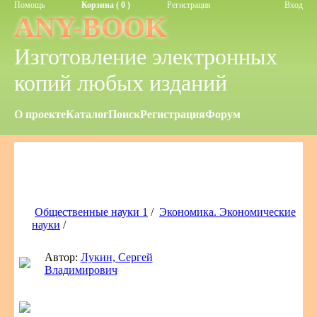
Помощь
Корзина ( 0 )
Регистрация
Вход
ANY-BOOK
Изготовление электронных
копий любых изданий
О проекте
Каталог
Поиск
Регистрация
Форум
Общественные науки 1
/
Экономика. Экономические
науки
/
Автор:
Лукин, Сергей
Владимирович