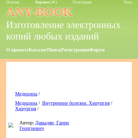
Помощь
Корзина ( 0 )
Регистрация
Вход
ANY-BOOK
Изготовление электронных
копий любых изданий
О проекте
Каталог
Поиск
Регистрация
Форум
Медицина
/
Медицина
/
Внутренние болезни. Хирургия
/
Хирургия
/
Автор:
Давыдян, Гарри
Георгиевич