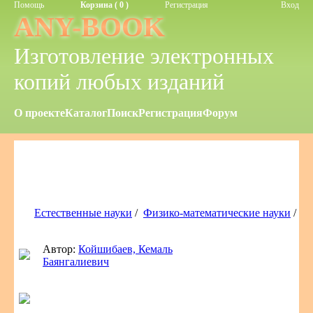
Помощь
Корзина ( 0 )
Регистрация
Вход
ANY-BOOK
Изготовление электронных
копий любых изданий
О проекте
Каталог
Поиск
Регистрация
Форум
Естественные науки
/
Физико-математические науки
/
Автор:
Койшибаев, Кемаль
Баянгалиевич