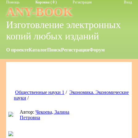
Помощь
Корзина ( 0 )
Регистрация
Вход
ANY-BOOK
Изготовление электронных
копий любых изданий
О проекте
Каталог
Поиск
Регистрация
Форум
Общественные науки 1
/
Экономика. Экономические
науки
/
Автор:
Чекоева, Залина
Петровна