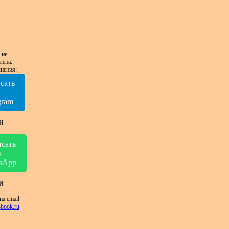
 не
лена.
нения:
сать
в
gram
И
сать
в
sApp
И
на email
book.ru