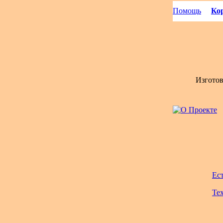
Помощь
Кор
Изгото
Ес
Те