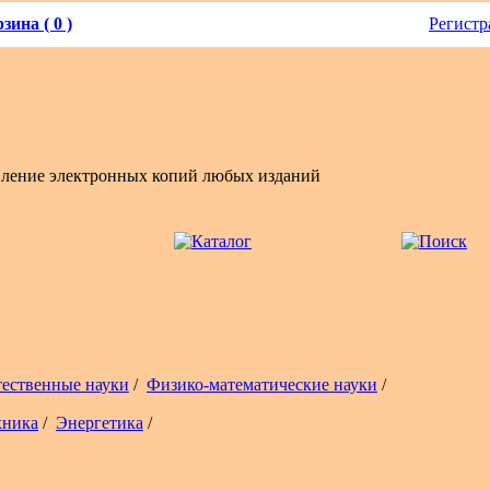
зина ( 0 )
Регистр
вление электронных копий любых изданий
тественные науки
/
Физико-математические науки
/
хника
/
Энергетика
/