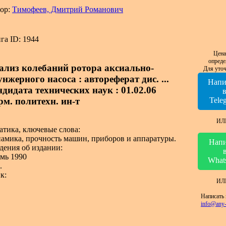
ор:
Тимофеев, Дмитрий Романович
га ID: 1944
Цена
опреде
ализ колебаний ротора аксиально-
Для уточ
нжерного насоса : автореферат дис. ...
Напи
ндидата технических наук : 01.02.06
рм. политехн. ин-т
Tele
ИЛ
атика, ключевые слова:
амика, прочность машин, приборов и аппаратуры.
Напи
дения об издании:
мь 1990
What
.
к:
ИЛ
Написать 
info@any-