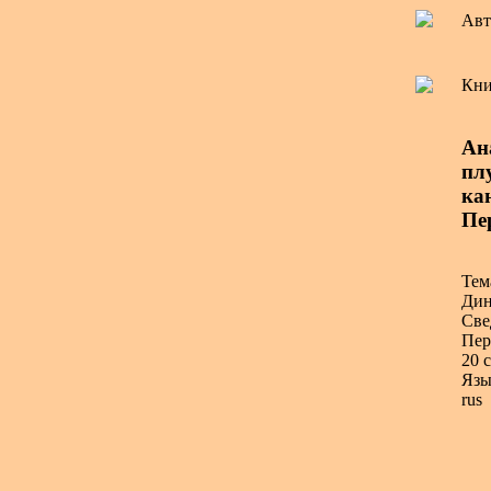
Авт
Кни
Ан
плу
ка
Пе
Тем
Дин
Све
Пер
20 с
Язы
rus