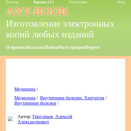
Помощь
Корзина ( 0 )
Регистрация
Вход
ANY-BOOK
Изготовление электронных
копий любых изданий
О проекте
Каталог
Поиск
Регистрация
Форум
Медицина
/
Медицина
/
Внутренние болезни. Хирургия
/
Внутренние болезни
/
Автор:
Григорьев, Алексей
Александрович