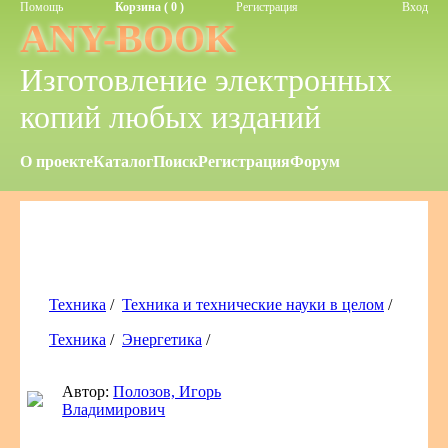
Помощь
Корзина ( 0 )
Регистрация
Вход
ANY-BOOK
Изготовление электронных
копий любых изданий
О проекте
Каталог
Поиск
Регистрация
Форум
Техника
/
Техника и технические науки в целом
/
Техника
/
Энергетика
/
Автор:
Полозов, Игорь
Владимирович