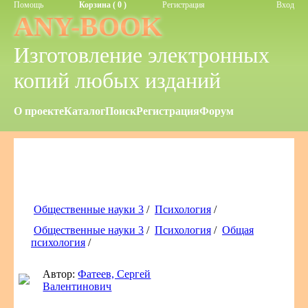
Помощь
Корзина ( 0 )
Регистрация
Вход
ANY-BOOK
Изготовление электронных
копий любых изданий
О проекте
Каталог
Поиск
Регистрация
Форум
Общественные науки 3
/
Психология
/
Общественные науки 3
/
Психология
/
Общая
психология
/
Автор:
Фатеев, Сергей
Валентинович